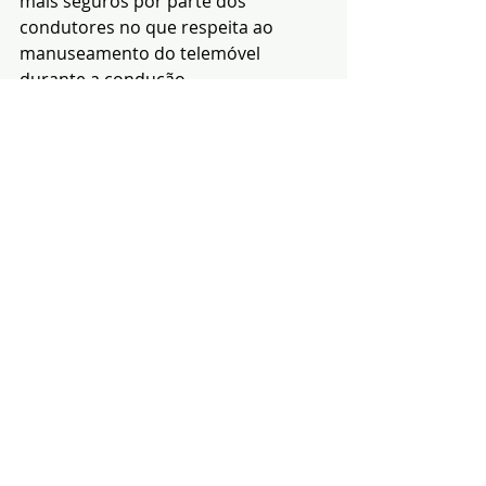
mais seguros por parte dos 
condutores no que respeita ao 
manuseamento do telemóvel 
durante a condução.
(GCI da GNR)
Notícias
segurança
GNR
Posts recentes
Ver tudo