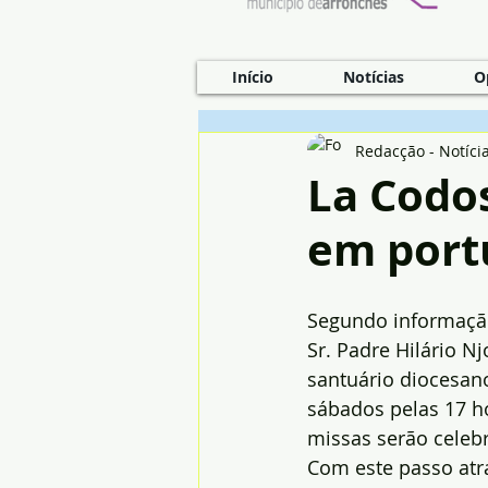
Início
Notícias
O
Redacção - Notíci
La Codo
em port
Segundo informação
Sr. Padre Hilário Nj
santuário diocesano
sábados pelas 17 h
missas serão celeb
Com este passo atra