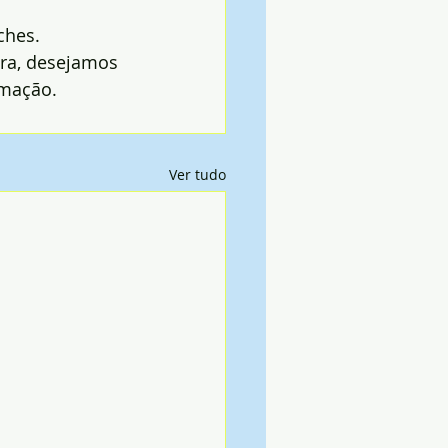
ches.
ira, desejamos 
imação.
Ver tudo