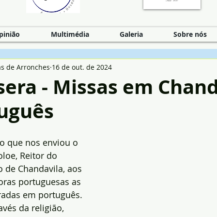
pinião
Multimédia
Galeria
Sobre nós
as de Arronches
16 de out. de 2024
sera - Missas em Chand
uguês
 que nos enviou o 
oloe, Reitor do 
 de Chandavila, aos 
oras portuguesas as 
radas em português.
vés da religião, 