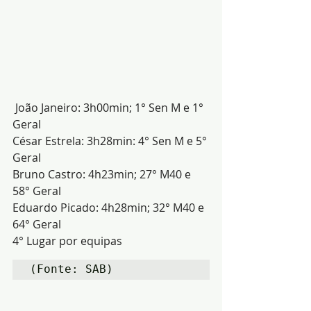
 João Janeiro: 3h00min; 1° Sen M e 1° 
Geral
César Estrela: 3h28min: 4° Sen M e 5° 
Geral
Bruno Castro: 4h23min; 27° M40 e 
58° Geral
Eduardo Picado: 4h28min; 32° M40 e 
64° Geral
4° Lugar por equipas
(Fonte: SAB)