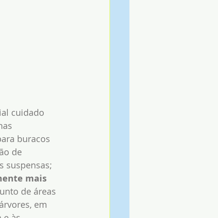
al cuidado 
nas 
para buracos 
ão de 
s suspensas; 
mente mais 
junto de áreas 
árvores, em 
 e às 