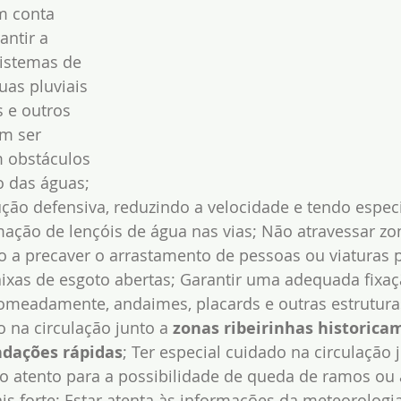
m conta 
ntir a 
istemas de 
as pluviais 
s e outros 
m ser 
m obstáculos 
o das águas; 
ão defensiva, reduzindo a velocidade e tendo especi
ação de lençóis de água nas vias; Não atravessar zo
 a precaver o arrastamento de pessoas ou viaturas 
ixas de esgoto abertas; Garantir uma adequada fixaç
 nomeadamente, andaimes, placards e outras estrutura
o na circulação junto a 
zonas ribeirinhas historica
ndações rápidas
; Ter especial cuidado na circulação 
o atento para a possibilidade de queda de ramos ou 
is forte; Estar atenta às informações da meteorologia