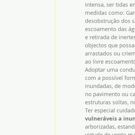
intensa, ser tidas e
medidas como: Gara
desobstrução dos s
escoamento das águ
e retirada de inerte
objectos que possa
arrastados ou crie
ao livre escoament
Adoptar uma conduç
com a possível form
inundadas, de modo
no pavimento ou ca
estruturas soltas,
Ter especial cuidad
vulneráveis a inu
arborizadas, estand
virtude de vento ma