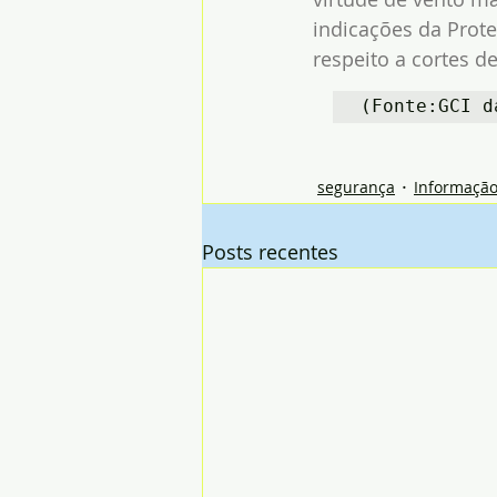
indicações da Prot
respeito a cortes de
(Fonte:GCI d
segurança
Informaçã
Posts recentes