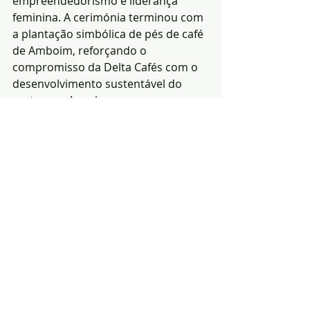
empreendedorismo e liderança 
feminina. A cerimónia terminou com 
a plantação simbólica de pés de café 
de Amboim, reforçando o 
compromisso da Delta Cafés com o 
desenvolvimento sustentável do 
sector em Angola.
Redacção|Fonte: 
h-
advisors.global
Notícias
Economia
Inclusão social
Posts recentes
Ver tudo