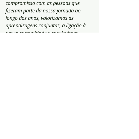
compromisso com as pessoas que 
fizeram parte da nossa jornada ao 
longo dos anos, valorizamos as 
aprendizagens conjuntas, a ligação à 
nossa comunidade e construímos 
pontes para um futuro mais promissor 
e equitativo.”
(Fonte: 
advisors.global
|Foto-
Arquivo
Notícias
Solidariedade
Inclusão social