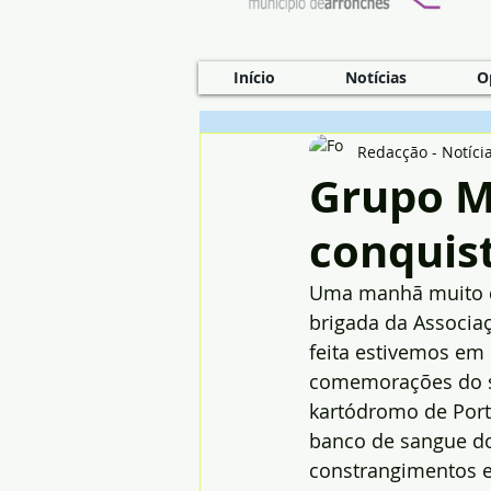
Início
Notícias
O
Redacção - Notíci
Grupo M
conquis
Uma manhã muito d
brigada da Associa
feita estivemos em
comemorações do seu
kartódromo de Port
banco de sangue do 
constrangimentos 