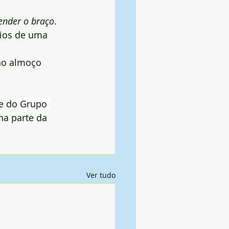
ender o braço
. 
ios de uma 
no almoço 
e do 
Grupo 
na parte da 
Ver tudo