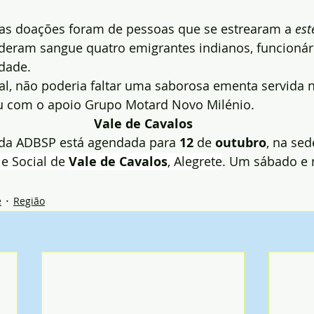
das doações foram de pessoas que se estrearam a 
est
eram sangue quatro emigrantes indianos, funcionár
idade.
al, não poderia faltar uma saborosa ementa servida 
u com o apoio Grupo Motard Novo Milénio.
Vale de Cavalos
 da ADBSP está agendada para 
12
 de 
outubro
, na sed
e Social de 
Vale de Cavalos
, Alegrete
. Um sábado e 
e
Região