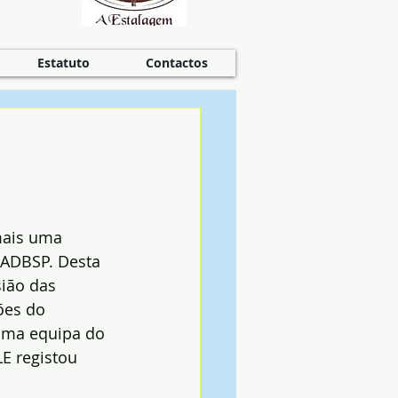
Estatuto
Contactos
ais uma 
 ADBSP. Desta 
ião das 
ões do 
uma equipa do 
E registou 