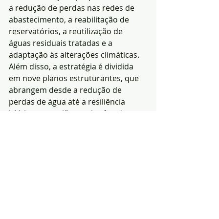
a redução de perdas nas redes de 
abastecimento, a reabilitação de 
reservatórios, a reutilização de 
águas residuais tratadas e a 
adaptação às alterações climáticas.
Além disso, a estratégia é dividida 
em nove planos estruturantes, que 
abrangem desde a redução de 
perdas de água até a resiliência 
hídrica em regiões mais afetadas 
pela seca, como o Algarve e o 
Alentejo Litoral. O objetivo é garantir 
a segurança no abastecimento de 
água para a população, agricultura e 
setores econômicos, promovendo a 
sustentabilidade ambiental e 
econômica.
(Redacção|Foto de 