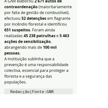
A GNR elaborou 
2 671 autos de 
contraordenação
 (maioritariamente 
por falta de gestão de combustível), 
efectuou 
52 detenções
 em flagrante 
por incêndio florestal e identificou 
651 suspeitos
. Foram ainda 
realizadas 
45 238 patrulhas
 e 
5 463 
acções de sensibilização
, 
abrangendo mais de 
100 mil 
pessoas
.
A instituição sublinha que a 
prevenção é uma responsabilidade 
colectiva, essencial para proteger a 
floresta e a segurança das 
populações.
Redacção|Fonte:GNR
Notícias