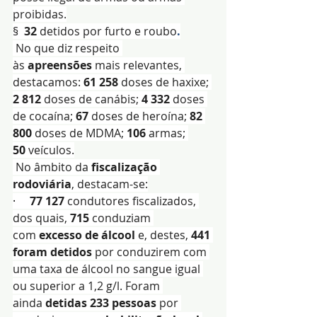
proibidas.
§  
32 
detidos
por furto e roubo
.
 No que diz respeito 
às 
apreensões
 mais relevantes, 
destacamos: 
61 258
 doses de haxixe; 
2 812
 doses de canábis; 
4 332
 doses 
de cocaína; 
67
 doses de heroína; 
82 
800 
doses de MDMA; 
106 
armas; 
50
 veículos.
 No âmbito da 
fiscalização 
rodoviária
, destacam-se:
·     
77 127
 condutores fiscalizados, 
dos quais, 
715
 conduziam 
com 
excesso de álcool
 e, destes, 
441 
foram detidos
 por conduzirem com 
uma taxa de álcool no sangue igual 
ou superior a 1,2 g/l. Foram 
ainda 
detidas 233 pessoas
 por 