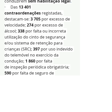
conduzirem 
sem habilitação legal
.
·     
Das 
13 401 
contraordenações 
registadas, 
destacam-se: 
3 705
 por excesso de 
velocidade; 
274 
por excesso de 
álcool; 
338
 por falta ou incorreta 
utilização do cinto de segurança 
e/ou sistema de retenção para 
crianças (SRC); 
397
 por uso indevido 
do telemóvel no exercício da 
condução; 
1 860
 por falta 
de
inspeção periódica obrigatória; 
590 
por falta de seguro de 
responsabilidade civil obrigatório.
·     
Relativamente à 
sinistralidade 
rodoviária
, a GNR registou: 
2 
322 
acidentes; 
5 
vítimas mortais; 
50 
feridos graves; 
649 
feridos leves.