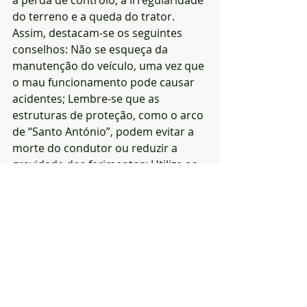
a perda de controlo, a irregularidade 
do terreno e a queda do trator.
Assim, destacam-se os seguintes 
conselhos: Não se esqueça da 
manutenção do veículo, uma vez que 
o mau funcionamento pode causar 
acidentes; Lembre-se que as 
estruturas de proteção, como o arco 
de “Santo António”, podem evitar a 
morte do condutor ou reduzir a 
gravidade dos ferimentos; Utilize os 
acessórios de iluminação e 
sinalização, de acordo com a lei; 
Frequente ações de formação 
teóricas e práticas. Conheça os 
riscos da condução de tratores e 
máquinas agrícolas e florestais; Não 
conduza sob o efeito de álcool, 
fadiga ou em velocidade não 