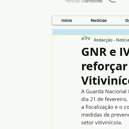
Início
Notícias
O
Redacção - Notíci
GNR e I
reforçar
Vitiviní
A Guarda Nacional Re
dia 21 de fevereiro
a fiscalização e o 
medidas de prevenç
setor vitivinícola.