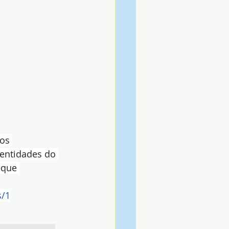
os 
 entidades do 
 que 
s/1