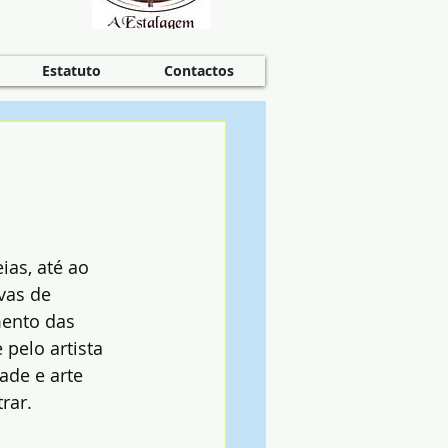
Estatuto
Contactos
as, até ao 
vas de 
ento das 
 pelo artista 
ade e arte 
rar.