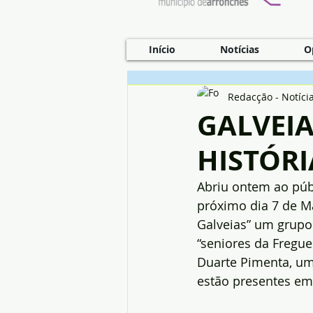
Início
Notícias
O
Redacção - Notíci
GALVEIA
HISTÓRI
Abriu ontem ao púb
próximo dia 7 de Ma
Galveias” um grupo
“seniores da Fregues
Duarte Pimenta, um 
estão presentes em 