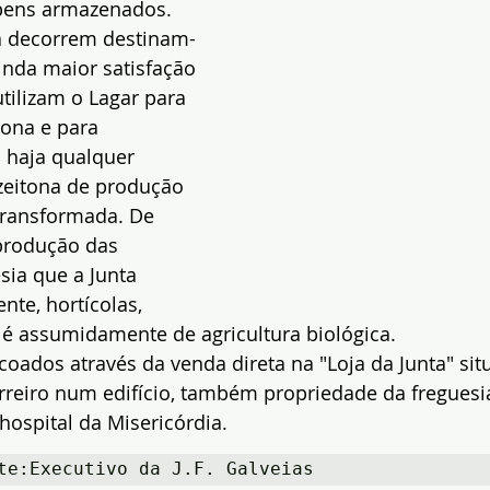
 bens armazenados.
a decorrem destinam-
inda maior satisfação 
tilizam o Lagar para 
ona e para 
 haja qualquer 
eitona de produção 
 transformada. De 
produção das 
ia que a Junta 
nte, hortícolas, 
as é assumidamente de agricultura biológica.
oados através da venda direta na "Loja da Junta" sit
Terreiro num edifício, também propriedade da freguesi
hospital da Misericórdia.
te:Executivo da J.F. Galveias