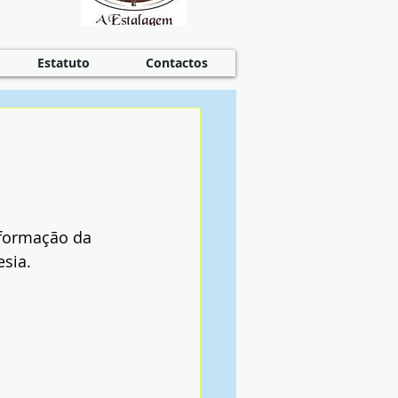
Estatuto
Contactos
sformação da 
esia.