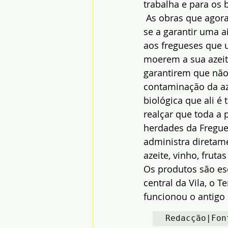
trabalha e para os
 As obras que agor
se a garantir uma a
aos fregueses que u
moerem a sua azeit
garantirem que não
contaminação da az
biológica que ali é
realçar que toda a 
herdades da Fregues
administra diretame
azeite, vinho, frut
Os produtos são esc
central da Vila, o 
funcionou o antigo 
Redacção|Fon