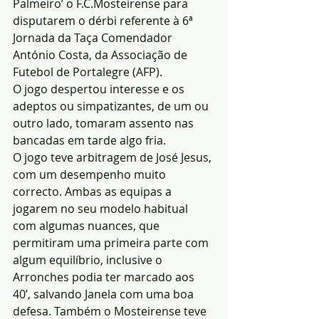
Palmeiro’ o F.C.Mosteirense para 
disputarem o dérbi referente à 6ª 
Jornada da Taça Comendador 
António Costa, da Associação de 
Futebol de Portalegre (AFP).
O jogo despertou interesse e os 
adeptos ou simpatizantes, de um ou 
outro lado, tomaram assento nas 
bancadas em tarde algo fria.
O jogo teve arbitragem de José Jesus, 
com um desempenho muito 
correcto. Ambas as equipas a 
jogarem no seu modelo habitual 
com algumas nuances, que 
permitiram uma primeira parte com 
algum equilíbrio, inclusive o 
Arronches podia ter marcado aos 
40’, salvando Janela com uma boa 
defesa. Também o Mosteirense teve 