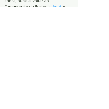
época, ou seja, voltar ao 
Campeonato de Portugal. 
Aqui 
as 
declarações de João Trindade.
Outros Resultados:
 ‘Os Gavionenses’ 5 – 0 Hispanolusa; 
Gafetense 3 – 3 Eléctrico.
(Redacção|Fotos-
Notícias de Arronches)
Arronches
AFP
Mosteiros
Futebol
Distrital
Taça
Notícias
Desporto
Arronches
Posts recentes
Ver tudo