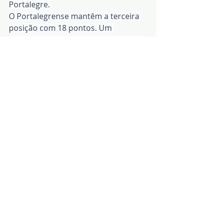
Portalegre. 
O Portalegrense mantêm a terceira 
posição com 18 pontos. Um 
campeonato de reduzido número de 
equipas mas, a emoção na conquista 
do titulo, e poder ascender ao 
Campeonato de Portugal, está ao 
rubro. 
O clássico está apontado para 27 de 
Abril, com o Mosteirense a receber 
no Campo de Jogos da Basteira a 
equipa de Portalegre.
Redacção