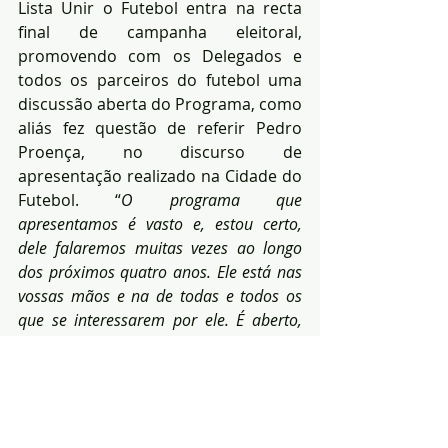
Lista Unir o Futebol entra na recta 
final de campanha eleitoral, 
promovendo com os Delegados e 
todos os parceiros do futebol uma 
discussão aberta do Programa, como 
aliás fez questão de referir Pedro 
Proença, no discurso de 
apresentação realizado na Cidade do 
Futebol. “
O programa que 
apresentamos é vasto e, estou certo, 
dele falaremos muitas vezes ao longo 
dos próximos quatro anos. Ele está nas 
vossas mãos e na de todas e todos os 
que se interessarem por ele. É aberto, 
sindicável e tão ousado que admite 
discórdia. Sem uma discussão saudável 
não se chega ao melhor resultado
”.
As eleições para a Federação 
Portuguesa de Futebol têm lugar no 