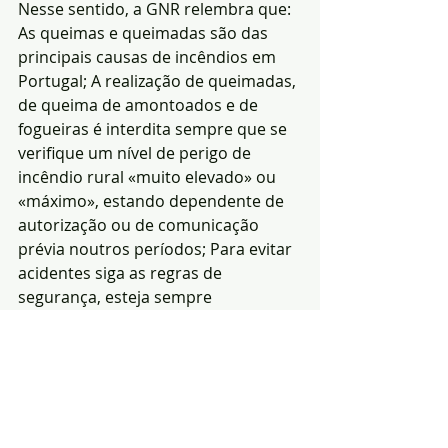
Nesse sentido, a GNR relembra que: 
As queimas e queimadas são das 
principais causas de incêndios em 
Portugal; A realização de queimadas, 
de queima de amontoados e de 
fogueiras é interdita sempre que se 
verifique um nível de perigo de 
incêndio rural «muito elevado» ou 
«máximo», estando dependente de 
autorização ou de comunicação 
prévia noutros períodos; Para evitar 
acidentes siga as regras de 
segurança, esteja sempre 
acompanhado e leve consigo o 
telemóvel; A Guarda Nacional 
Republicana, através do Serviço da 
Protecção da Natureza e do 
Ambiente (SEPNA), tem como 
preocupação diária a protecção 