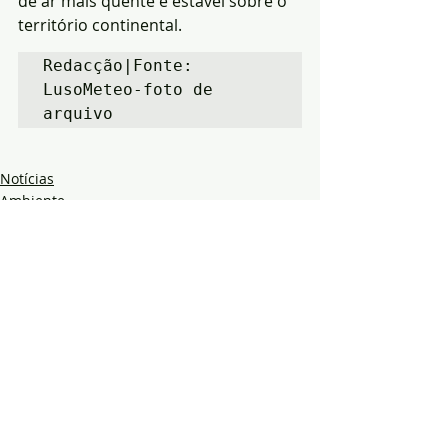
de ar mais quente e estável sobre o 
território continental.
Redacção|Fonte: 
LusoMeteo-foto de 
arquivo
Notícias
Ambiente
Região
Posts recentes
Ver tudo