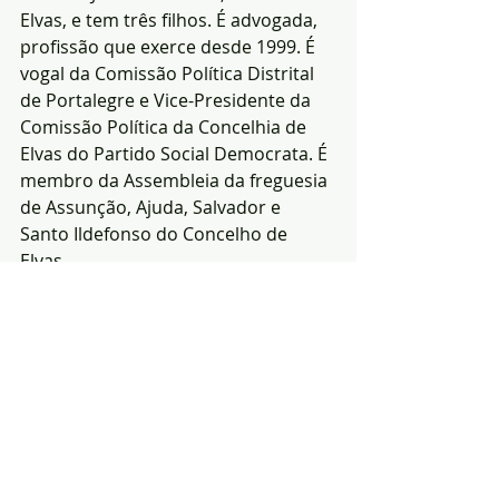
Elvas, e tem três filhos. É advogada, 
profissão que exerce desde 1999. É 
vogal da Comissão Política Distrital 
de Portalegre e Vice-Presidente da 
Comissão Política da Concelhia de 
Elvas do Partido Social Democrata. É 
membro da Assembleia da freguesia 
de Assunção, Ajuda, Salvador e 
Santo Ildefonso do Concelho de 
Elvas.
(Fonte:GC-AD|Fotos-
D.R.)
Portalegre
Eleições
Fermelinda Carvalho
A.D.
Candidatos
Notícias
Política