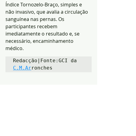
Índice Tornozelo-Braço, simples e 
não invasivo, que avalia a circulação 
sanguínea nas pernas. Os 
participantes recebem 
imediatamente o resultado e, se 
necessário, encaminhamento 
médico.
Redacção|Fonte:GCI da 
C.M.Ar
ronches
Notícias
saúde
Arronches
Posts recentes
Ver tudo