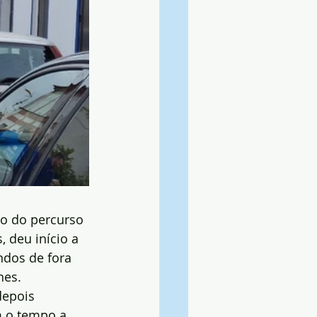
ão do percurso 
 deu início a 
ndos de fora 
hes.
depois 
m o tempo a 