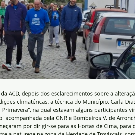
 da ACD, depois dos esclarecimentos sobre a alteraç
ções climatéricas, a técnica do Município, Carla Dias,
Primavera”, na qual estavam alguns participantes vi
foi acompanhada pela GNR e Bombeiros V. de Arronc
eçaram por dirigir-se para as Hortas de Cima, para 
re a natureza na zona da Herdade de Troviscais, co