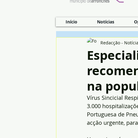
Início
Notícias
O
Redacção - Notíci
Especial
recomen
na popu
Vírus Sincicial Res
3.000 hospitalizaçõ
Portuguesa de Pneu
acção urgente, par