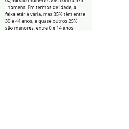
60,5% são mulheres: 884 contra 575 
  homens. Em termos de idade, a 
faixa etária varia, mas 35% têm entre 
30 e 44 anos, e quase outros 25% 
são menores, entre 0 e 14 anos.
Redacção|Fonte: El 
Periódico
Notícias
Política
Economia
Posts recentes
Ver tudo