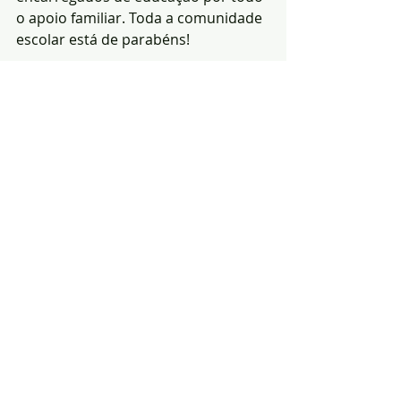
o apoio familiar. Toda a comunidade 
escolar está de parabéns!
 Redacção|Fonte-GCI da 
C.M.Ar
ronches
Notícias
Educação
Arronches
Posts recentes
Ver tudo