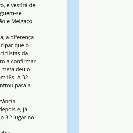
, e vestirá de 
eguem-se 
ão e Melgaço 
, a diferença 
ecipar que o 
iclistas da 
ro a confirmar 
 meta deu o 
0m18s. A 32 
ntrou para a 
tância 
epois e, já 
 3.º lugar no 