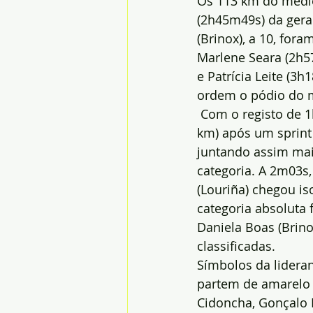
Os 113 km do medio
(2h45m49s) da geral
(Brinox), a 10, fora
Marlene Seara (2h5
e Patrícia Leite (3
ordem o pódio do 
 Com o registo de 1
km) após um sprint 
juntando assim mais
categoria. A 2m03s,
(Louriña) chegou is
categoria absoluta
Daniela Boas (Brinox
classificadas.
Símbolos da lideran
partem de amarelo p
Cidoncha, Gonçalo F