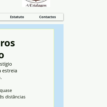
Estatuto
Contactos
iros
o
stígio 
 estreia 
. 
 quase 
ês distâncias 