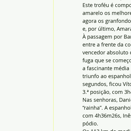
Este troféu é compo
amarelo os melhore
agora os granfondo
e, por último, Amar
À passagem por Bar
entre a frente da c
vencedor absoluto d
fuga que se começo
a fascinante média
triunfo ao espanho
segundos, ficou Vít
3.ª posição, com 3
Nas senhoras, Danie
“rainha”. A espanho
com 4h36m26s, Inês
pódio.