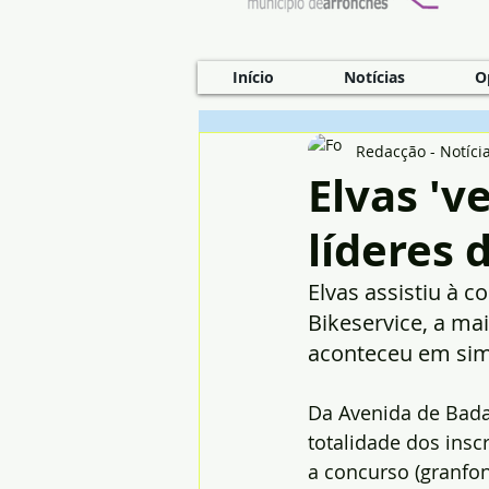
Início
Notícias
O
Redacção - Notíci
Elvas 'v
líderes 
Elvas assistiu à c
Bikeservice, a ma
aconteceu em sim
Da Avenida de Badaj
totalidade dos insc
a concurso (granfo