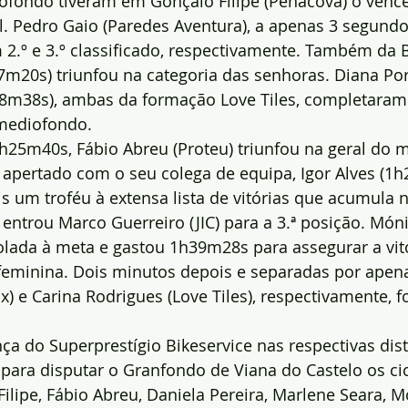
fondo tiveram em Gonçalo Filipe (Penacova) o venc
. Pedro Gaio (Paredes Aventura), a apenas 3 segundos
m 2.º e 3.º classificado, respectivamente. Também da B
7m20s) triunfou na categoria das senhoras. Diana Po
h18m38s), ambas da formação Love Tiles, completaram
mediofondo.
h25m40s, Fábio Abreu (Proteu) triunfou na geral do m
apertado com o seu colega de equipa, Igor Alves (1h
 um troféu à extensa lista de vitórias que acumula n
 entrou Marco Guerreiro (JIC) para a 3.ª posição. Mó
olada à meta e gastou 1h39m28s para assegurar a vitó
 feminina. Dois minutos depois e separadas por apen
) e Carina Rodrigues (Love Tiles), respectivamente, fo
ça do Superprestígio Bikeservice nas respectivas dist
ara disputar o Granfondo de Viana do Castelo os cic
ilipe, Fábio Abreu, Daniela Pereira, Marlene Seara, M