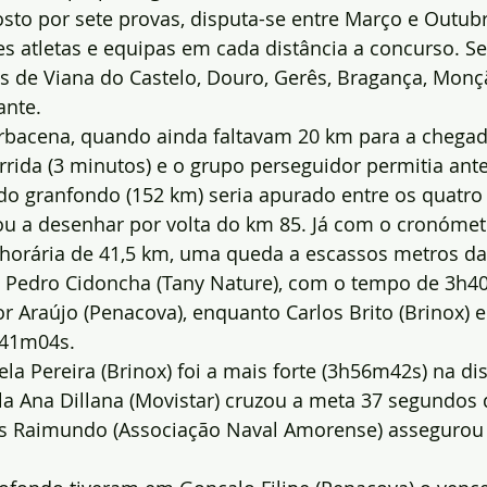
sto por sete provas, disputa-se entre Março e Outubro
s atletas e equipas em cada distância a concurso. S
s de Viana do Castelo, Douro, Gerês, Bragança, Monç
ante.
bacena, quando ainda faltavam 20 km para a chegada
orrida (3 minutos) e o grupo perseguidor permitia ant
o granfondo (152 km) seria apurado entre os quatro c
u a desenhar por volta do km 85. Já com o cronómet
 horária de 41,5 km, uma queda a escassos metros da
l Pedro Cidoncha (Tany Nature), com o tempo de 3h4
or Araújo (Penacova), enquanto Carlos Brito (Brinox) e
h41m04s.
la Pereira (Brinox) foi a mais forte (3h56m42s) na dis
la Ana Dillana (Movistar) cruzou a meta 37 segundos d
 Raimundo (Associação Naval Amorense) assegurou o