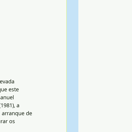
levada 
ue este 
anuel 
1981), a 
o arranque de 
rar os 