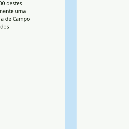
00 destes 
amente uma 
ila de Campo 
 dos 