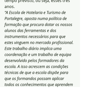
tempo previsto, ou seja, esses três 
anos.
“A Escola de Hotelaria e Turismo de 
Portalegre, aposta numa política de 
formação que procura dotar os nossos 
alunos das ferramentas e dos 
instrumentos necessários para que 
estes vinguem no mercado profissional. 
Este trabalho diário implica uma 
coordenação e um trabalho de equipa 
desenvolvido pelos formadores da 
escola. A isso acrescem as condições 
técnicas de que a escola dispõe para 
que os formandos possam aplicar 
todos os conhecimentos que aprendem 
diariamente num contexto de exigência, 
mas também de tolerância”
, explicou a 
directora da Escola de Hotelaria e 
Turismo de Portalegre, Maria 