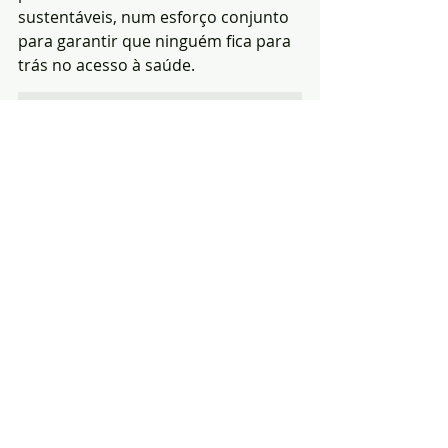
sustentáveis, num esforço conjunto 
para garantir que ninguém fica para 
trás no acesso à saúde.
Redacção|Fonte: 
Wikipedia-Foto: Arquivo
Notícias
saúde
Efeméride
Posts recentes
Ver tudo