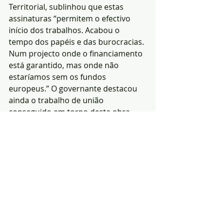
Territorial, sublinhou que estas 
assinaturas “permitem o efectivo 
início dos trabalhos. Acabou o 
tempo dos papéis e das burocracias. 
Num projecto onde o financiamento 
está garantido, mas onde não 
estaríamos sem os fundos 
europeus.” O governante destacou 
ainda o trabalho de união 
conseguido em torno desta obra. 
“Até nisso esta região foi única. A 
união dos autarcas, que desde o 
início sempre estiveram em 
unanimidade, com uma coesão de 
salientar.”
O financiamento da Barragem do 
Pisão está, agora, a cargo do 
Orçamento de Estado, com um 
montante total de 222,2 milhões de 