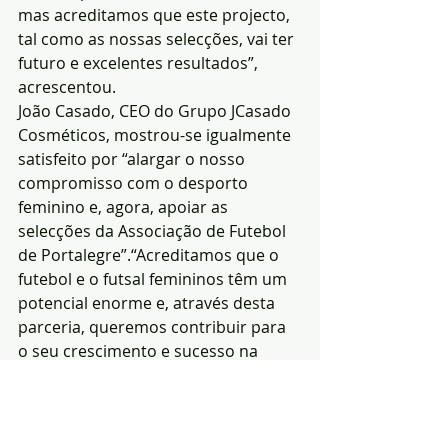
mas acreditamos que este projecto, 
tal como as nossas selecções, vai ter 
futuro e excelentes resultados”, 
acrescentou.
João Casado, CEO do Grupo JCasado 
Cosméticos, mostrou-se igualmente 
satisfeito por “alargar o nosso 
compromisso com o desporto 
feminino e, agora, apoiar as 
selecções da Associação de Futebol 
de Portalegre”.“Acreditamos que o 
futebol e o futsal femininos têm um 
potencial enorme e, através desta 
parceria, queremos contribuir para 
o seu crescimento e sucesso na 
nossa região. O Grupo JCasado 
Cosméticos orgulha-se de fazer 
parte deste projecto, que promove o 
talento e a dedicação das nossas 