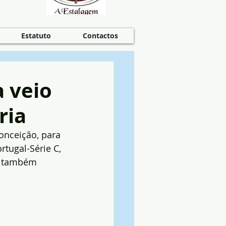
Estatuto
Contactos
a veio
ria
onceição, para 
tugal-Série C, 
r também 