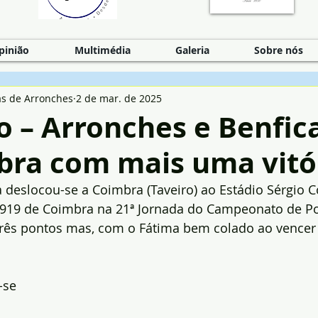
pinião
Multimédia
Galeria
Sobre nós
as de Arronches
2 de mar. de 2025
 – Arronches e Benfic
bra com mais uma vitó
 deslocou-se a Coimbra (Taveiro) ao Estádio Sérgio C
1919 de Coimbra na 21ª Jornada do Campeonato de Por
três pontos mas, com o Fátima bem colado ao vence
-se 