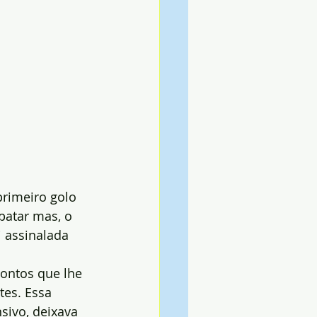
rimeiro golo 
patar mas, o 
 assinalada 
pontos que lhe 
es. Essa 
sivo, deixava 