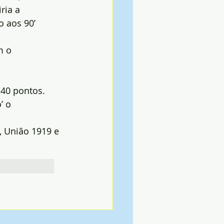
ria a 
 aos 90’ 
m o 
 40 pontos.
’ o 
 União 1919 e 