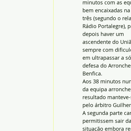
minutos com as eq
bem encaixadas na 
três (segundo o rel
Rádio Portalegre), p
depois haver um 
ascendente do Uniã
sempre com dificul
em ultrapassar a só
defesa do Arronche
Benfica.
Aos 38 minutos num
da equipa arronchen
resultado manteve-
pelo árbitro Guilhe
A segunda parte car
permitissem sair d
situação embora rem