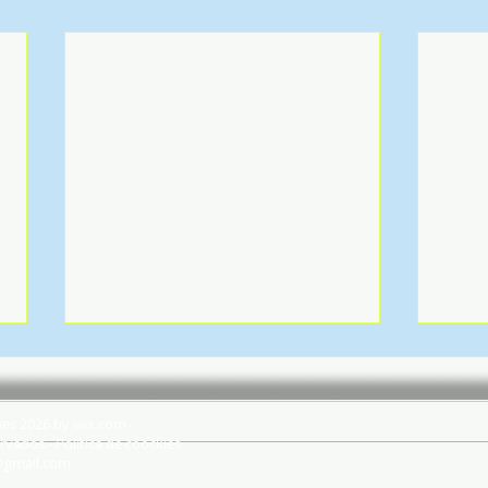
hes 2026 by wix.com
rvados - Política de coockies
@gmail.com