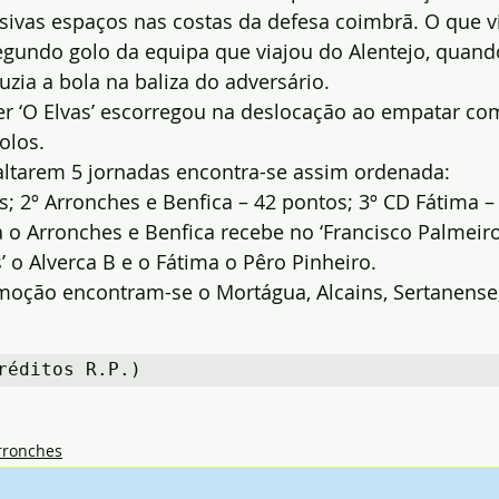
sivas espaços nas costas da defesa coimbrã. O que vi
egundo golo da equipa que viajou do Alentejo, quando
uzia a bola na baliza do adversário.
er ‘O Elvas’ escorregou na deslocação ao empatar co
olos.
faltarem 5 jornadas encontra-se assim ordenada:
s; 2º Arronches e Benfica – 42 pontos; 3º CD Fátima –
o Arronches e Benfica recebe no ‘Francisco Palmeiro
’ o Alverca B e o Fátima o Pêro Pinheiro.
oção encontram-se o Mortágua, Alcains, Sertanense,
réditos R.P.)
rronches