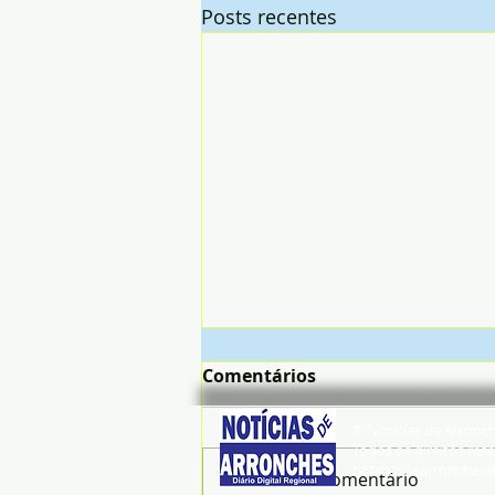
Posts recentes
Comentários
© Noticias de Arronc
Todos os direitos rese
noticiasdearronches
Escreva um comentário