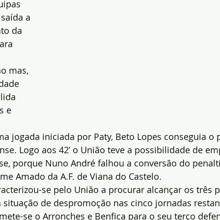
uipas 
saída a 
ato da 
ara 
o mas, 
dade 
lida 
s e 
a jogada iniciada por Paty, Beto Lopes conseguia o p
se. Logo aos 42’ o União teve a possibilidade de em
se, porque Nuno André falhou a conversão do penalti
rme Amado da A.F. de Viana do Castelo.
acterizou-se pelo União a procurar alcançar os três 
a situação de despromoção nas cinco jornadas restant
ete-se o Arronches e Benfica para o seu terço defen