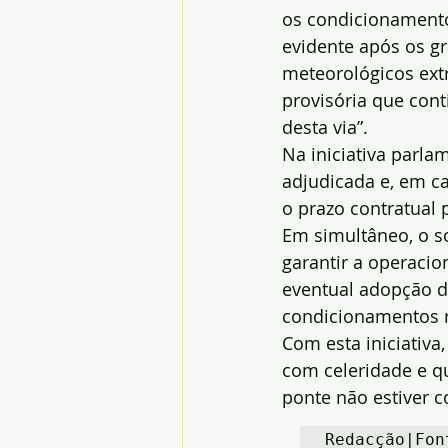
os condicionamento
evidente após os g
meteorológicos extr
provisória que cont
desta via”.
Na iniciativa parla
adjudicada e, em ca
o prazo contratual p
Em simultâneo, o so
garantir a operacio
eventual adopção 
condicionamentos r
Com esta iniciativa
com celeridade e q
ponte não estiver c
Redacção|Fon