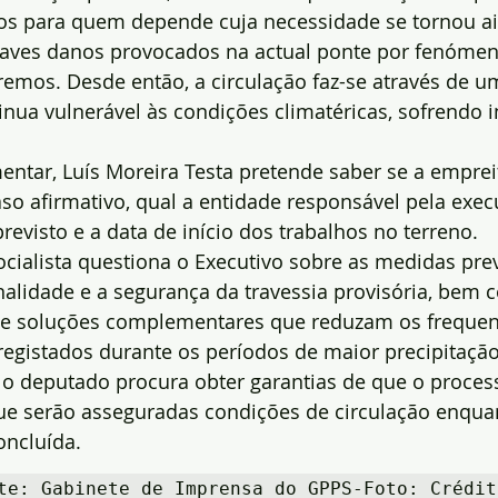
s para quem depende cuja necessidade se tornou a
raves danos provocados na actual ponte por fenómen
emos. Desde então, a circulação faz-se através de u
inua vulnerável às condições climatéricas, sofrendo 
mentar, Luís Moreira Testa pretende saber se a empreit
so afirmativo, qual a entidade responsável pela exec
revisto e a data de início dos trabalhos no terreno.
cialista questiona o Executivo sobre as medidas prev
nalidade e a segurança da travessia provisória, bem 
de soluções complementares que reduzam os frequen
egistados durante os períodos de maior precipitação
, o deputado procura obter garantias de que o proces
ue serão asseguradas condições de circulação enqua
oncluída.
te: Gabinete de Imprensa do GPPS-Foto: Crédito