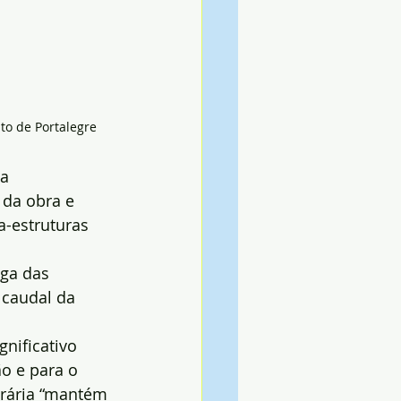
ito de Portalegre
a 
da obra e 
-estruturas 
iga das 
 caudal da 
nificativo 
o e para o 
rária “mantém 