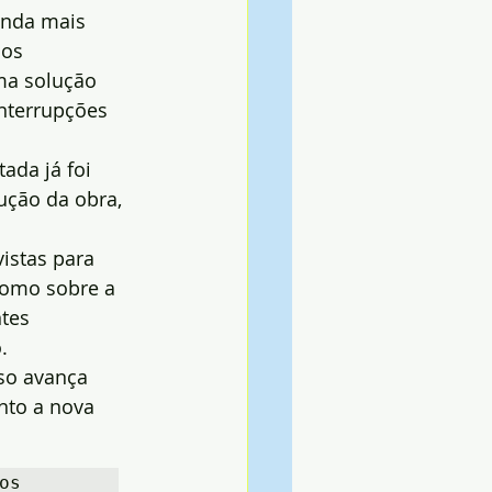
inda mais 
os 
ma solução 
interrupções 
ada já foi 
ução da obra, 
istas para 
como sobre a 
tes 
.
so avança 
nto a nova 
s 