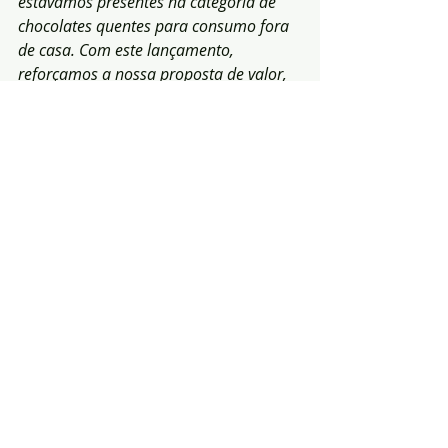
estávamos presentes na categoria de 
chocolates quentes para consumo fora 
de casa. Com este lançamento, 
reforçamos a nossa proposta de valor, 
que vai para além do território do café, 
proporcionando aos portugueses novos 
momentos de consumo em casa, 
contribuindo assim para consolidar o 
posicionamento de marca enquanto 
referência na categoria de bebidas 
quentes”.
(Fonte:C&VA)
Alentejo
Delta
Chocolate
Notícias
Economia
Informação