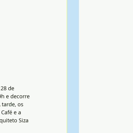
 28 de 
9h e decorre 
tarde, os 
 Café e a 
uiteto Siza 