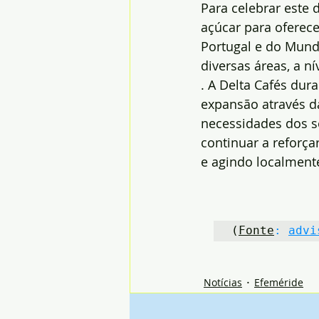
Para celebrar este 
açúcar para oferec
Portugal e do Mund
diversas áreas, a ní
. A Delta Cafés dur
expansão através d
necessidades dos s
continuar a reforç
e agindo localmente
(
Fonte
:
advi
Notícias
Efeméride