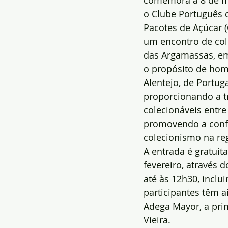
comemora a 8 de ma
o Clube Português 
Pacotes de Açúcar
um encontro de col
das Argamassas, e
o propósito de hom
Alentejo, de Portug
proporcionando a t
colecionáveis entre 
promovendo a confr
colecionismo na re
A entrada é gratuit
fevereiro, através d
até às 12h30, inclu
participantes têm a
Adega Mayor, a prim
Vieira.