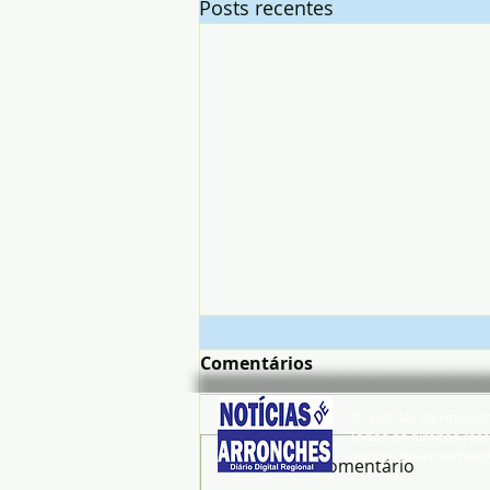
Posts recentes
Comentários
© Noticias de Arronc
Todos os direitos rese
noticiasdearronches
Escreva um comentário