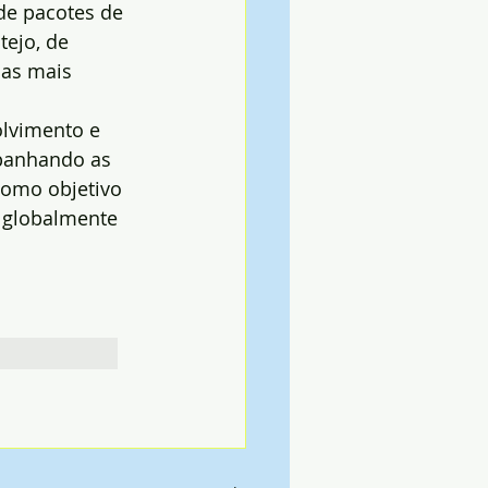
de pacotes de 
ejo, de 
as mais 
olvimento e 
panhando as 
como objetivo 
 globalmente 