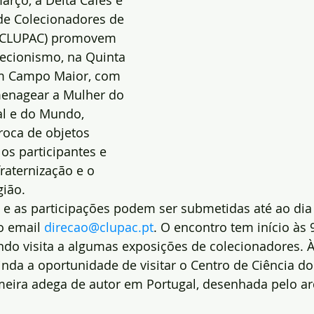
rço, a Delta Cafés e 
de Colecionadores de 
 (CLUPAC) promovem 
ecionismo, na Quinta 
m Campo Maior, com 
enagear a Mulher do 
al e do Mundo, 
roca de objetos 
os participantes e 
aternização e o 
gião.
a e as participações podem ser submetidas até ao dia
o email 
direcao@clupac.pt
. O encontro tem início às 
indo visita a algumas exposições de colecionadores. À 
inda a oportunidade de visitar o Centro de Ciência do
eira adega de autor em Portugal, desenhada pelo arq