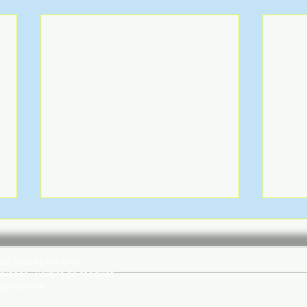
hes 2026 by wix.com
rvados - Política de coockies
@gmail.com