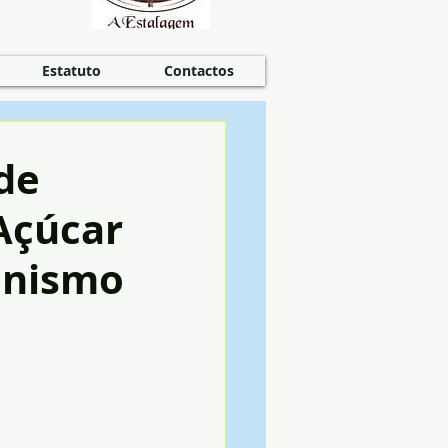
Estatuto
Contactos
de
Açúcar
onismo