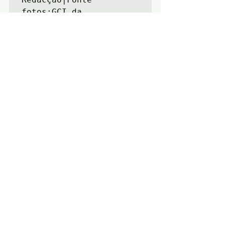
fotos:GCI da 
C.M.Ar
ronches
Notícias
Cultura
Arronches
Posts recentes
Ver tudo