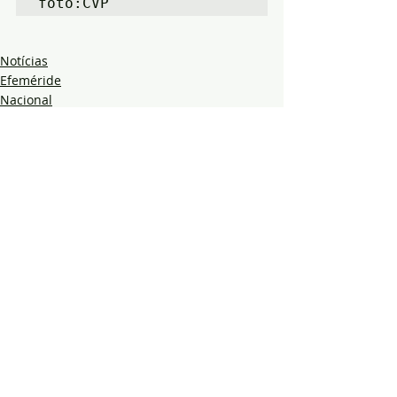
foto:CVP
Notícias
Efeméride
Nacional
Posts recentes
Ver tudo