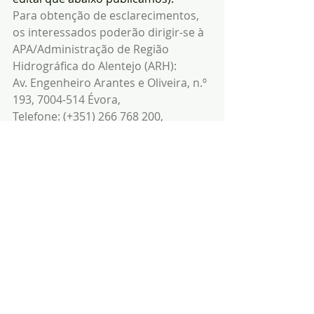
Para obtenção de esclarecimentos, 
os interessados poderão dirigir-se à 
APA/Administração de Região 
Hidrográfica do Alentejo (ARH):
Av. Engenheiro Arantes e Oliveira, n.º 
193, 7004-514 Évora,
Telefone: (+351) 266 768 200,
E-mail:  
arhalt.geral@apambiente.pt
(Fonte:GC-da 
C.M.Ar
ronches)
Notícias
Ambiente
Arronches
Posts recentes
Ver tudo