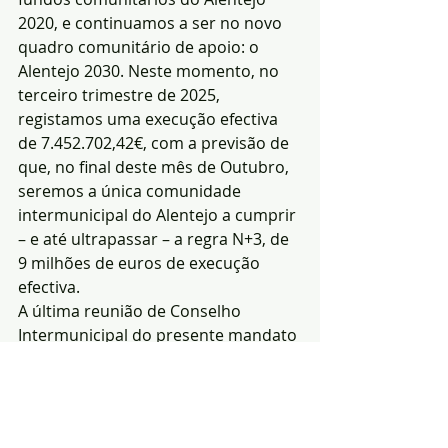
2020, e continuamos a ser no novo 
quadro comunitário de apoio: o 
Alentejo 2030. Neste momento, no 
terceiro trimestre de 2025, 
registamos uma execução efectiva 
de 7.452.702,42€, com a previsão de 
que, no final deste mês de Outubro, 
seremos a única comunidade 
intermunicipal do Alentejo a cumprir 
– e até ultrapassar – a regra N+3, de 
9 milhões de euros de execução 
efectiva.
A última reunião de Conselho 
Intermunicipal do presente mandato 
ficou ainda marcada pela proposta 
de voto de Louvor ao Presidente do 
Conselho Intermunicipal, Hugo Luís 
Pereira Hilário, apresentada pelo 