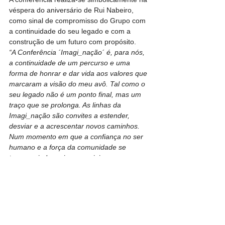
véspera do aniversário de Rui Nabeiro, 
como sinal de compromisso do Grupo com 
a continuidade do seu legado e com a 
construção de um futuro com propósito.
“A Conferência ´Imagi_nação´ é, para nós, 
a continuidade de um percurso e uma 
forma de honrar e dar vida aos valores que 
marcaram a visão do meu avô. Tal como o 
seu legado não é um ponto final, mas um 
traço que se prolonga. As linhas da 
Imagi_nação são convites a estender, 
desviar e a acrescentar novos caminhos.
Num momento em que a confiança no ser 
humano e a força da comunidade se 
tornam ainda mais essenciais, queremos 
reforçar essa mensagem e criar um espaço 
de diálogo, inspiração e compromisso 
coletivo. Ao juntarmos vozes de diferentes 
áreas e gerações, procuramos estimular 
novas formas de pensar e agir, fortalecendo 
a responsabilidade partilhada na 