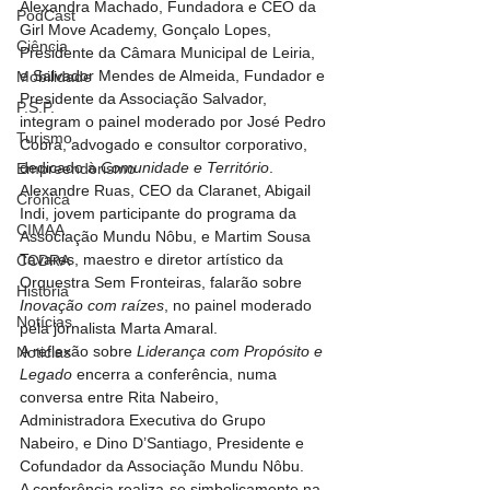
Alexandra Machado, Fundadora e CEO da 
PodCast
Girl Move Academy, Gonçalo Lopes, 
Ciência
Presidente da Câmara Municipal de Leiria, 
e Salvador Mendes de Almeida, Fundador e 
Mobilidade
Presidente da Associação Salvador, 
P.S.P.
integram o painel moderado por José Pedro 
Turismo
Cobra, advogado e consultor corporativo, 
dedicado à 
Comunidade e Território
.
Empreendorismo
Alexandre Ruas, CEO da Claranet, Abigail 
Crónica
Indi, jovem participante do programa da 
CIMAA
Associação Mundu Nôbu, e Martim Sousa 
Tavares, maestro e diretor artístico da 
CCDRA
Orquestra Sem Fronteiras, falarão sobre 
História
Inovação com raízes
, no painel moderado 
Notícias
pela jornalista Marta Amaral.
A reflexão sobre 
Liderança com Propósito e 
Noticias
Legado
 encerra a conferência, numa 
conversa entre Rita Nabeiro, 
Administradora Executiva do Grupo 
Nabeiro, e Dino D’Santiago, Presidente e 
Cofundador da Associação Mundu Nôbu.
A conferência realiza-se simbolicamente na 