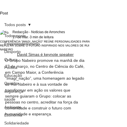
Post
Todos posts
Redacção - Notícias de Arronches
Todos posts
17 de mar.
3 min de leitura
CONFERÊNCIA “IMAGI_NAÇÃO” REÚNE PERSONALIDADES PARA
Empreendedorismo
REFLETIR SOBRE O FUTURO INSPIRADO NOS VALORES DE RUI
NABEIRO
Desporto
David Simas é keynote speaker
Cultura
O Grupo Nabeiro promove na manhã de dia 
27 de março, no Centro de Ciência do Café, 
Política
em Campo Maior, a Conferência 
Educação
“Imagi_nação”, uma homenagem ao legado 
Opinião
de Rui Nabeiro e à sua vontade de 
transformar em ação os valores que 
segurança
sempre guiaram o Grupo: colocar as 
saúde
pessoas no centro, acreditar na força da 
Ambiente
comunidade e construir o futuro com 
humanidade e esperança.
Economia
Solidariedade