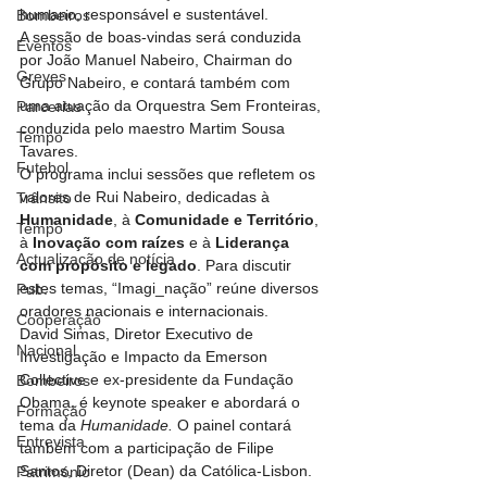
humano, responsável e sustentável.
Bombeiros
A sessão de boas‑vindas será conduzida 
Eventos
por João Manuel Nabeiro, Chairman do 
Greves
Grupo Nabeiro, e contará também com 
uma atuação da Orquestra Sem Fronteiras, 
Parcerias
conduzida pelo maestro Martim Sousa 
Tempo
Tavares.
Futebol
O programa inclui sessões que refletem os 
valores de Rui Nabeiro, dedicadas à 
Trânsito
Humanidade
, à 
Comunidade e
Território
, 
Tempo
à 
Inovação com raízes
 e à 
Liderança 
Actualização de notícia
com propósito
e legado
. Para discutir 
estes temas, “Imagi_nação” reúne diversos 
Pub.
oradores nacionais e internacionais.
Cooperação
David Simas, Diretor Executivo de 
Nacional
Investigação e Impacto da Emerson 
Collective e ex-presidente da Fundação 
Bombeiros
Obama, é keynote speaker e abordará o 
Formação
tema da 
Humanidade. 
O painel contará 
Entrevista
também
com a participação de Filipe 
Santos, Diretor (Dean) da Católica-Lisbon.
Património