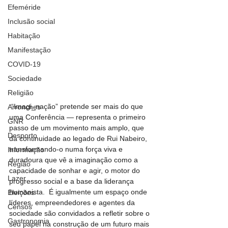
Efeméride
Inclusão social
Habitação
Manifestação
COVID-19
Sociedade
Religião
 “Imagi_nação” pretende ser mais do que 
Arronches
uma Conferência — representa o primeiro 
GNR
passo de um movimento mais amplo, que 
Desporto
dá continuidade ao legado de Rui Nabeiro, 
transformando-o numa força viva e 
Informação
duradoura que vê a imaginação como a 
Região
capacidade de sonhar e agir, o motor do 
Lazer
progresso social e a base da liderança 
humanista.  É igualmente um espaço onde 
Eleições
líderes, empreendedores e agentes da 
Censos
sociedade são convidados a refletir sobre o 
Gastronomia
seu papel na construção de um futuro mais 