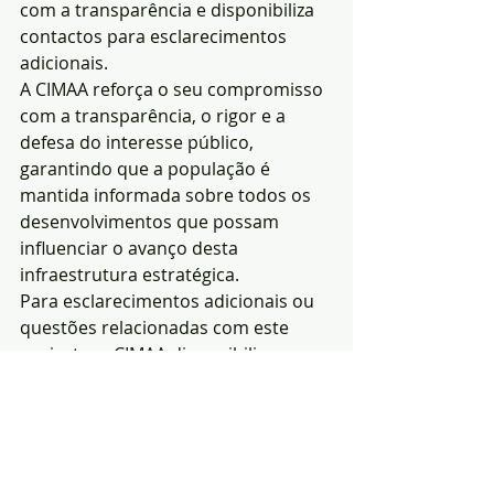
com a transparência e disponibiliza 
contactos para esclarecimentos 
adicionais.
A CIMAA reforça o seu compromisso 
com a transparência, o rigor e a 
defesa do interesse público, 
garantindo que a população é 
mantida informada sobre todos os 
desenvolvimentos que possam 
influenciar o avanço desta 
infraestrutura estratégica.
Para esclarecimentos adicionais ou 
questões relacionadas com este 
projecto, a CIMAA disponibiliza os 
seguintes contactos: 
barragemdopisao@cimaa.pt
, 245 
301 440 e 
https://www.cimaa.pt/
.
Redacção|Fonte e 