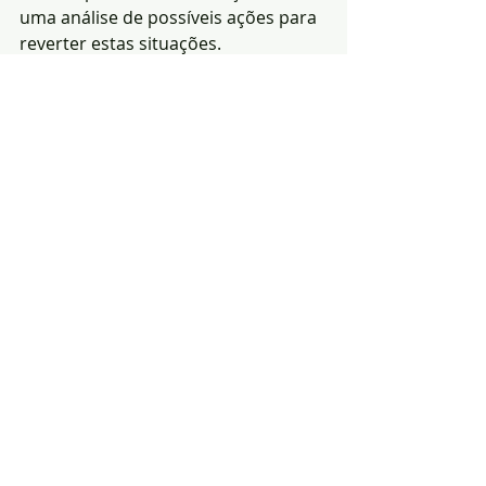
uma análise de possíveis ações para 
reverter estas situações.
Na fase final deste produtivo dia de 
trabalho, coube a João Emílio Alves, 
Diretor da Escola Superior de 
Educação e Ciências Sociais, 
destacar as recomendações que 
resultaram deste seminário.
O Seminário “Combate à Pobreza e 
Inclusão Social no Campus 
Politécnico de Portalegre” contribuiu 
positivamente para a concretização 
dos Objetivos de Desenvolvimento 
Sustentável, nomeadamente: 
Erradicar a Pobreza; Erradicar a 
Fome; Saúde de Qualidade; Paz, 
Justiça e Instituições Eficazes.
Redacção|Fonte:CIMAA