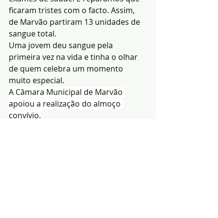
ficaram tristes com o facto. Assim, 
de Marvão partiram 13 unidades de 
sangue total.
Uma jovem deu sangue pela 
primeira vez na vida e tinha o olhar 
de quem celebra um momento 
muito especial.
A Câmara Municipal de Marvão 
apoiou a realização do almoço 
convívio.
Monforte
A 
28
 de 
Junho
 podem-nos encontrar 
no quartel dos bombeiros de 
Monforte
 e contamos com o salutar 
dinamismo do 
Grupo de Dadores de 
Sangue de Monforte
. Posteriormente, 
estaremos em 
Avis
, nas instalações 
do centro de saúde, a 
05
 de 
Julho
.