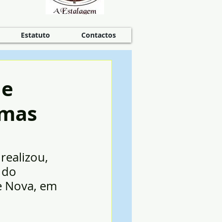
Estatuto
Contactos
 e
imas
realizou, 
 do 
e Nova, em 