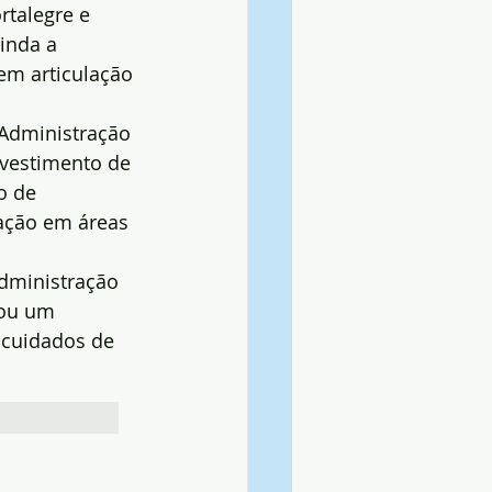
rtalegre e 
inda a 
em articulação 
Administração 
nvestimento de 
o de 
ação em áreas 
dministração 
tou um 
 cuidados de 