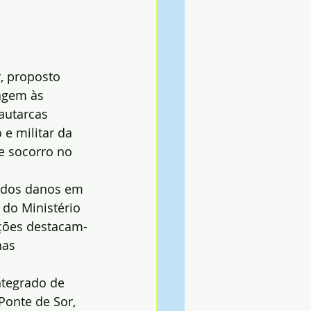
, proposto 
agem às 
autarcas 
 e militar da 
e socorro no 
o dos danos em 
 do Ministério 
ações destacam-
nas 
ntegrado de 
Ponte de Sor, 