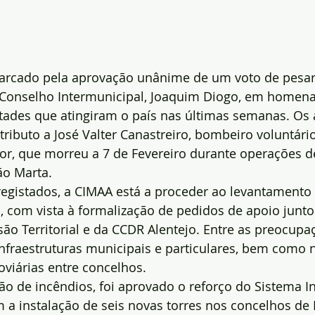
arcado pela aprovação unânime de um voto de pesar
 Conselho Intermunicipal, Joaquim Diogo, em homen
tades que atingiram o país nas últimas semanas. Os 
tributo a José Valter Canastreiro, bombeiro voluntário
, que morreu a 7 de Fevereiro durante operações d
ão Marta.
 registados, a CIMAA está a proceder ao levantament
o, com vista à formalização de pedidos de apoio junto
ão Territorial e da CCDR Alentejo. Entre as preocup
nfraestruturas municipais e particulares, bem como 
oviárias entre concelhos.
o de incêndios, foi aprovado o reforço do Sistema I
m a instalação de seis novas torres nos concelhos de 