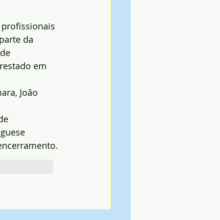
rofissionais 
parte da 
de 
restado em 
ara, João 
de 
uguese 
 encerramento.