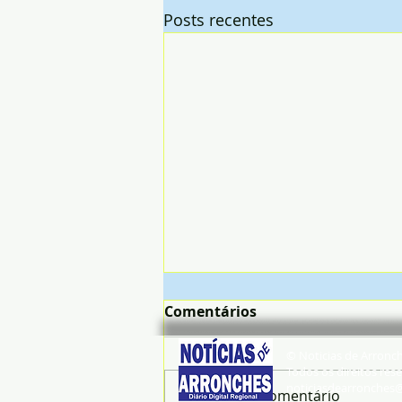
Posts recentes
Comentários
© Noticias de Arronc
Todos os direitos rese
noticiasdearronches
Escreva um comentário