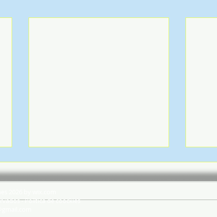
hes 2026 by wix.com
rvados - Política de coockies
@gmail.com