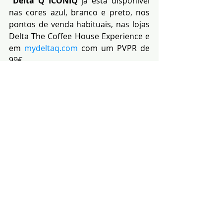
Delta Q ICONIQ
 já está disponível 
nas cores azul, branco e preto, nos 
pontos de venda habituais, nas lojas 
Delta The Coffee House Experience e 
em 
mydeltaq.com
 com um PVPR de 
99€.
(Fonte: Grupo Delta 
Cafés)
Notícias
Economia
Informação
Posts recentes
Ver tudo