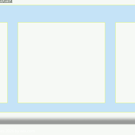
onomia
hes 2026 by wix.com