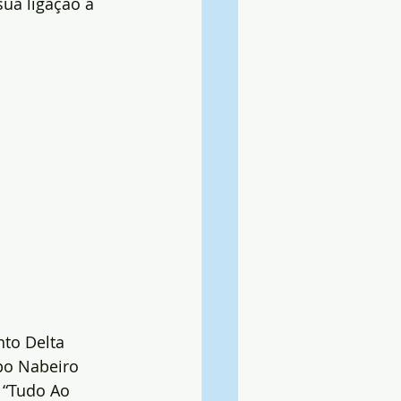
sua ligação à 
to Delta 
po Nabeiro 
 “Tudo Ao 