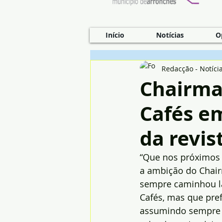
Início
Notícias
O
Redacção - Notíci
Chairma
Cafés em
da revis
“Que nos próximos 5
a ambição do Chair
sempre caminhou la
Cafés, mas que pref
assumindo sempre 