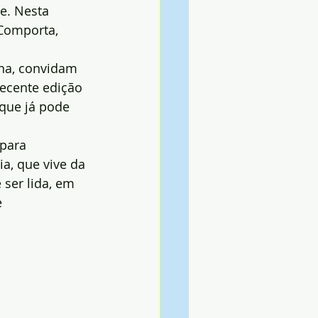
e. Nesta 
Comporta, 
ina, convidam 
ecente edição 
 que já pode 
para 
a, que vive da 
ser lida, em 
 