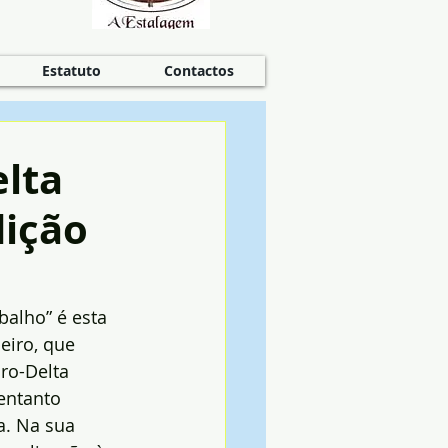
Estatuto
Contactos
lta
dição
balho” é esta 
iro, que 
ro-Delta 
entanto 
. Na sua 