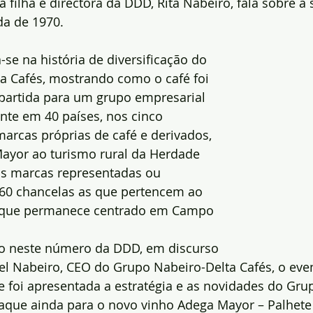
à filha e directora da DDD, Rita Nabeiro, fala sobre a 
a de 1970.  
-se na história de diversificação do 
a Cafés, mostrando como o café foi 
partida para um grupo empresarial 
nte em 40 países, nos cinco 
marcas próprias de café e derivados, 
ayor ao turismo rural da Herdade 
as marcas representadas ou 
á 60 chancelas as que pertencem ao 
 que permanece centrado em Campo 
o neste número da DDD, em discurso 
el Nabeiro, CEO do Grupo Nabeiro-Delta Cafés, o even
 foi apresentada a estratégia e as novidades do Gru
taque ainda para o novo vinho Adega Mayor – Palhete