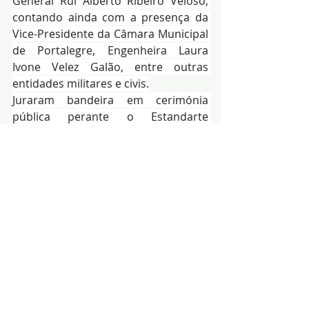
General Rui Alberto Ribeiro Veloso, 
contando ainda com a presença da 
Vice-Presidente da Câmara Municipal 
de Portalegre, Engenheira Laura 
Ivone Velez Galão, entre outras 
entidades militares e civis.
Juraram bandeira em cerimónia 
pública perante o Estandarte 
Nacional, 479 Guardas-provisórios 
que estão a frequentar o 57.º Curso 
de Formação de Guardas, de um 
total 
de 51
2
 Guardas-provisórios.
Redacção|Fonte-CT da 
GNR
Posts recentes
Ver tudo