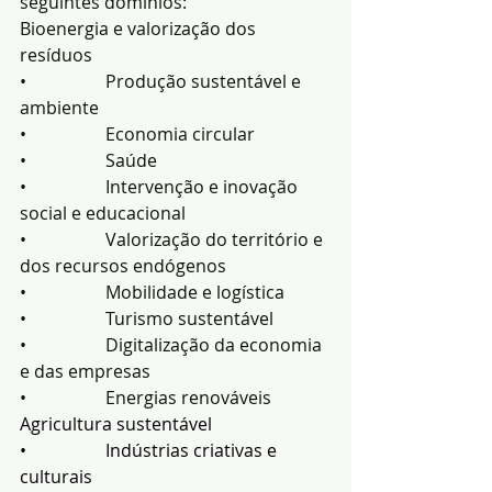
seguintes domínios:
Bioenergia e valorização dos 
resíduos
•                  Produção sustentável e 
ambiente
•                  Economia circular
•                  Saúde
•                  Intervenção e inovação 
social e educacional
•                  Valorização do território e 
dos recursos endógenos
•                  Mobilidade e logística
•                  Turismo sustentável
•                  Digitalização da economia 
e das empresas
•                  Energias renováveis
Agricultura sustentável
•                  Indústrias criativas e 
culturais