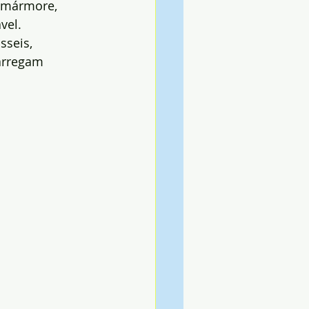
, mármore, 
vel.
sseis, 
arregam 