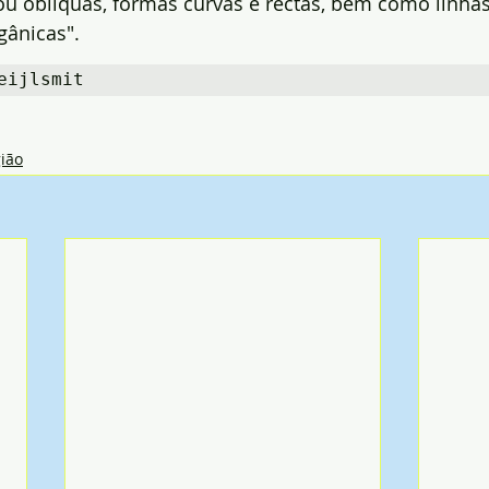
ou oblíquas, formas curvas e rectas, bem como linha
gânicas".
eijlsmit
ião