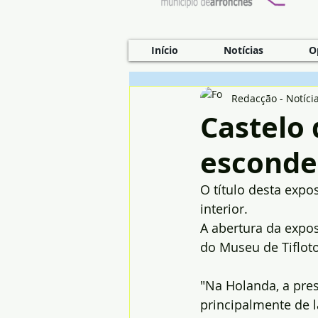
Início
Notícias
O
Redacção - Notíci
Castelo 
esconde
O título desta expo
interior.
A abertura da expos
do Museu de Tifloto
"Na Holanda, a pre
principalmente de l