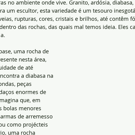
as no ambiente onde vive. Granito, ardósia, diabasa
para um escultor, esta variedade é um tesouro inesgotá
ias, rupturas, cores, cristais e brilhos, até contêm fó
dentro das rochas, das quais mal temos ideia. Eles c
a.
abase, uma rocha de 
esente nesta área, 
uidade de até 
ncontra a diabasa na 
ondas, peças 
pedaços enormes de 
Imagina que, em 
s bolas menores 
armas de arremesso 
ou como projécteis 
io, uma rocha 