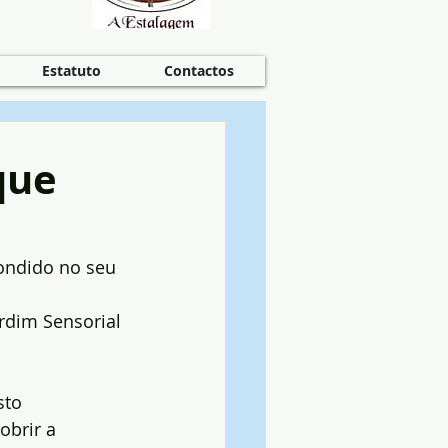
Estatuto
Contactos
que
condido no seu 
rdim Sensorial 
sto 
obrir a 