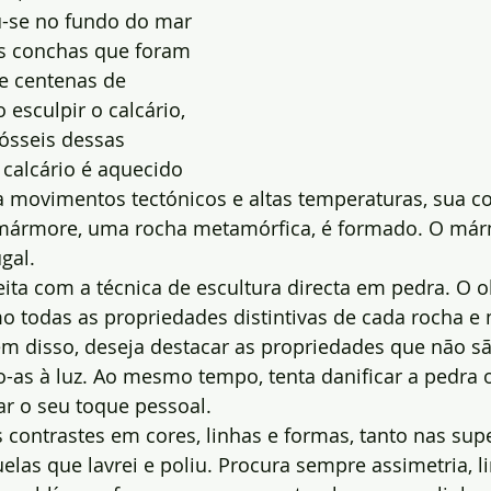
-se no fundo do mar 
as conchas que foram 
e centenas de 
esculpir o calcário, 
ósseis dessas 
calcário é aquecido 
 a movimentos tectónicos e altas temperaturas, sua 
mármore, uma rocha metamórfica, é formado. O már
gal.
eita com a técnica de escultura directa em pedra. O ob
 todas as propriedades distintivas de cada rocha e 
ém disso, deseja destacar as propriedades que não sã
do-as à luz. Ao mesmo tempo, tenta danificar a pedra
ar o seu toque pessoal.
s contrastes em cores, linhas e formas, tanto nas supe
las que lavrei e poliu. Procura sempre assimetria, l