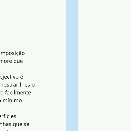
composição 
more que 
jectivo é 
mostrar-lhes o 
o facilmente 
 o mínimo 
rfícies 
inhas que se 