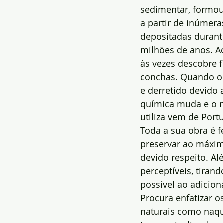
sedimentar, formou
a partir de inúmer
depositadas durant
milhões de anos. Ao 
às vezes descobre f
conchas. Quando o 
e derretido devido
química muda e o 
utiliza vem de Portu
Toda a sua obra é f
preservar ao máximo
devido respeito. Al
perceptíveis, tiran
possível ao adicion
Procura enfatizar o
naturais como naque