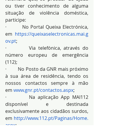
ou tiver conhecimento de alguma 
situação de violência doméstica, 
participe:
·         No Portal Queixa Electrónica, 
em 
https://queixaselectronicas.mai.g
ov.pt
;
·         Via telefónica, através do 
número europeu de emergência 
(112);
·         No Posto da GNR mais próximo 
à sua área de residência, tendo os 
nossos contactos sempre à mão 
em 
www.gnr.pt/contactos.aspx
;
·         Na aplicação App MAI112 
disponível e destinada 
exclusivamente aos cidadãos surdos, 
em 
http://www.112.pt/Paginas/Home.
aspx
;